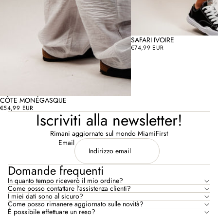
SAFARI IVOIRE
€74,99 EUR
ESAURITO
CÔTE MONÉGASQUE
€54,99 EUR
Iscriviti alla newsletter!
Rimani aggiornato sul mondo MiamiFirst
Email
Domande frequenti
In quanto tempo riceverò il mio ordine?
Come posso contattare l’assistenza clienti?
I miei dati sono al sicuro?
Come posso rimanere aggiornato sulle novità?
È possibile effettuare un reso?