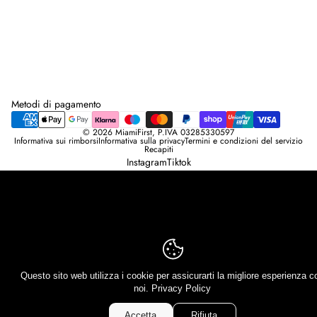
F
i
r
s
t
.
Metodi di pagamento
© 2026
MiamiFirst
, P.IVA 03285330597
Informativa sui rimborsi
Informativa sulla privacy
Termini e condizioni del servizio
Recapiti
Instagram
Tiktok
Questo sito web utilizza i cookie per assicurarti la migliore esperienza c
noi.
Privacy Policy
Accetta
Rifiuta