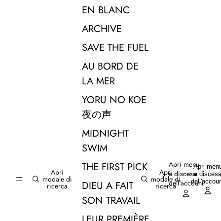
EN BLANC
ARCHIVE
SAVE THE FUEL
AU BORD DE
LA MER
YORU NO KOE
夜の声
MIDNIGHT
SWIM
Apri menu
THE FIRST PICK
Apri men
Apri
Apri
a discesa
a disces
modale di
modale di
dell'accou
dell'account
DIEU A FAIT
ricerca
ricerca
SON TRAVAIL
LEUR PREMIÈRE